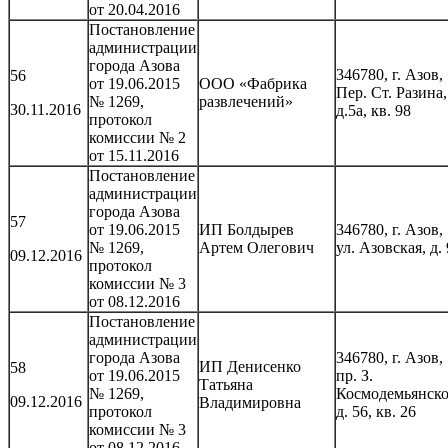
от 20.04.2016
Постановление
администрации
города Азова
346780, г. Азов,
56
от 19.06.2015
ООО «Фабрика
Пер. Ст. Разина,
№ 1269,
развлечений»
30.11.2016
д.5а, кв. 98
протокол
комиссии № 2
от 15.11.2016
Постановление
администрации
города Азова
57
от 19.06.2015
ИП Болдырев
346780, г. Азов,
№ 1269,
Артем Олегович
ул. Азовская, д.
09.12.2016
протокол
комиссии № 3
от 08.12.2016
Постановление
администрации
города Азова
346780, г. Азов,
ИП Денисенко
58
от 19.06.2015
пр. З.
Татьяна
№ 1269,
Космодемьянско
09.12.2016
Владимировна
протокол
д. 56, кв. 26
комиссии № 3
от 08.12.2016