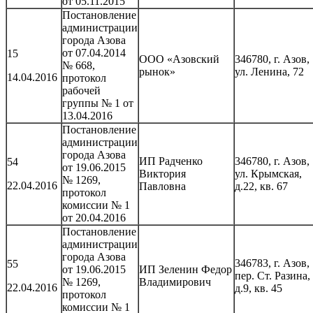
от 05.11.2015
Постановление
администрации
города Азова
от 07.04.2014
15
ООО «Азовский
346780, г. Азов,
№ 668,
рынок»
ул. Ленина, 72
14.04.2016
протокол
рабочей
группы № 1 от
13.04.2016
Постановление
администрации
города Азова
ИП Радченко
346780, г. Азов,
54
от 19.06.2015
Виктория
ул. Крымская,
№ 1269,
22.04.2016
Павловна
д.22, кв. 67
протокол
комиссии № 1
от 20.04.2016
Постановление
администрации
города Азова
346783, г. Азов,
55
от 19.06.2015
ИП Зеленин Федор
пер. Ст. Разина,
№ 1269,
Владимирович
22.04.2016
д.9, кв. 45
протокол
комиссии № 1