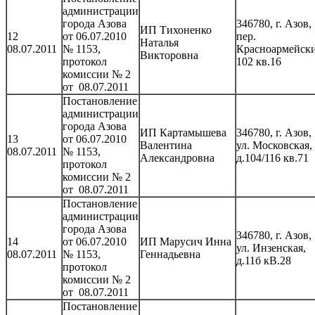
администрации
города Азова
346780, г. Азов,
ИП Тихоненко
12
от 06.07.2010
пер.
Наталья
08.07.2011
№ 1153,
Красноармейски
Викторовна
протокол
102 кв.16
комиссии № 2
от 08.07.2011
Постановление
администрации
города Азова
ИП Картамышева
346780, г. Азов,
13
от 06.07.2010
Валентина
ул. Московская,
08.07.2011
№ 1153,
Александровна
д.104/116 кв.71
протокол
комиссии № 2
от 08.07.2011
Постановление
администрации
города Азова
346780, г. Азов,
14
от 06.07.2010
ИП Марусич Инна
ул. Инзенская,
08.07.2011
№ 1153,
Геннадьевна
д.11б кВ.28
протокол
комиссии № 2
от 08.07.2011
Постановление