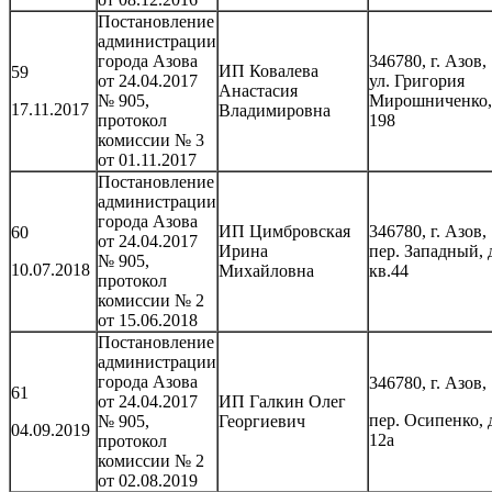
Постановление
администрации
города Азова
346780, г. Азов,
ИП Ковалева
59
от 24.04.2017
ул. Григория
Анастасия
№ 905,
Мирошниченко,
17.11.2017
Владимировна
протокол
198
комиссии № 3
от 01.11.2017
Постановление
администрации
города Азова
ИП Цимбровская
346780, г. Азов,
60
от 24.04.2017
Ирина
пер. Западный, 
№ 905,
10.07.2018
Михайловна
кв.44
протокол
комиссии № 2
от 15.06.2018
Постановление
администрации
города Азова
346780, г. Азов,
61
от 24.04.2017
ИП Галкин Олег
пер. Осипенко, 
№ 905,
Георгиевич
04.09.2019
12а
протокол
комиссии № 2
от 02.08.2019