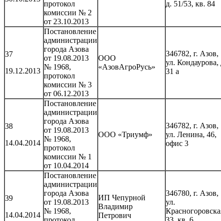
протокол
д. 51/53, кв. 84
комиссии № 2
от 23.10.2013
Постановление
администрации
города Азова
346782, г. Азов,
37
от 19.08.2013
ООО
ул. Кондаурова, 
№ 1968,
«АзовАгроРусь»
19.12.2013
31 а
протокол
комиссии № 3
от 06.12.2013
Постановление
администрации
города Азова
346782, г. Азов,
38
от 19.08.2013
ООО «Триумф»
ул. Ленина, 46,
№ 1968,
14.04.2014
офис 3
протокол
комиссии № 1
от 10.04.2014
Постановление
администрации
города Азова
346780, г. Азов,
ИП Чепурной
39
от 19.08.2013
ул.
Владимир
№ 1968,
Красногоровска
14.04.2014
Петрович
протокол
33, кв. 6