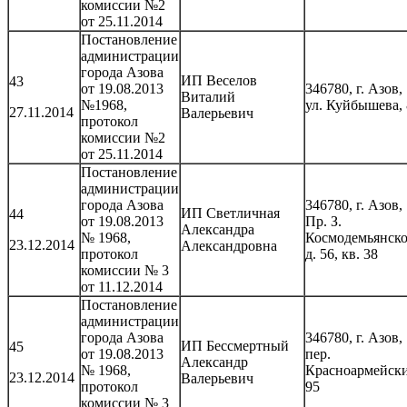
комиссии №2
от 25.11.2014
Постановление
администрации
города Азова
ИП Веселов
43
от 19.08.2013
346780, г. Азов,
Виталий
№1968,
ул. Куйбышева,
27.11.2014
Валерьевич
протокол
комиссии №2
от 25.11.2014
Постановление
администрации
города Азова
346780, г. Азов,
ИП Светличная
44
от 19.08.2013
Пр. З.
Александра
№ 1968,
Космодемьянско
23.12.2014
Александровна
протокол
д. 56, кв. 38
комиссии № 3
от 11.12.2014
Постановление
администрации
города Азова
346780, г. Азов,
ИП Бессмертный
45
от 19.08.2013
пер.
Александр
№ 1968,
Красноармейски
23.12.2014
Валерьевич
протокол
95
комиссии № 3