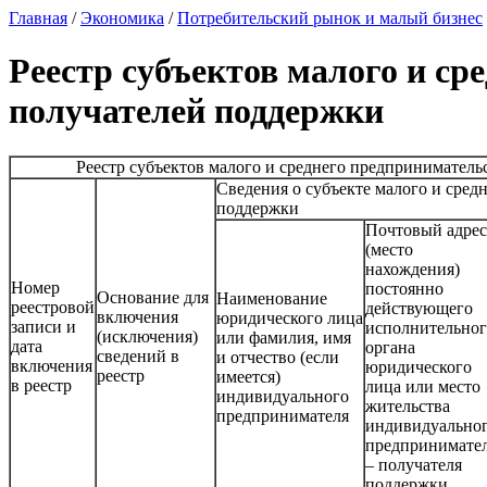
Главная
/
Экономика
/
Потребительский рынок и малый бизнес
Реестр субъектов малого и ср
получателей поддержки
Реестр субъектов малого и среднего предпринимательства
Сведения о субъекте малого и сред
поддержки
Почтовый адрес
(место
нахождения)
Номер
постоянно
Основание для
Наименование
реестровой
действующего
включения
юридического лица
записи и
исполнительног
(исключения)
или фамилия, имя
дата
органа
сведений в
и отчество (если
включения
юридического
реестр
имеется)
в реестр
лица или место
индивидуального
жительства
предпринимателя
индивидуально
предпринимате
– получателя
поддержки