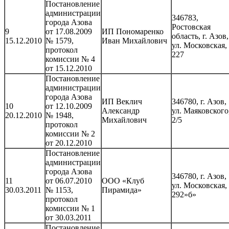
Постановление
администрации
346783,
города Азова
Ростовская
9
от 17.08.2009
ИП Пономаренко
область, г. Азов,
15.12.2010
№ 1579,
Иван Михайлович
ул. Московская,
протокол
227
комиссии № 4
от 15.12.2010
Постановление
администрации
города Азова
ИП Веклич
346780, г. Азов,
10
от 12.10.2009
Александр
ул. Маяковского
20.12.2010
№ 1948,
Михайлович
2/5
протокол
комиссии № 2
от 20.12.2010
Постановление
администрации
города Азова
346780, г. Азов,
11
от 06.07.2010
ООО «Клуб
ул. Московская,
30.03.2011
№ 1153,
Пирамида»
292»б»
протокол
комиссии № 1
от 30.03.2011
Постановление