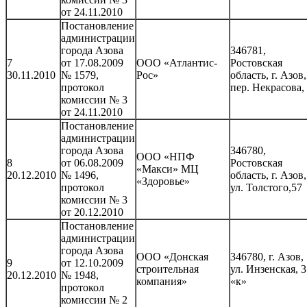
от 24.11.2010
Постановление
администрации
города Азова
346781,
7
от 17.08.2009
ООО «Атлантис-
Ростовская
30.11.2010
№ 1579,
Рос»
область, г. Азов,
протокол
пер. Некрасова,
комиссии № 3
от 24.11.2010
Постановление
администрации
города Азова
346780,
ООО «НПФ
8
от 06.08.2009
Ростовская
«Макси» МЦ
20.12.2010
№ 1496,
область, г. Азов,
«Здоровье»
протокол
ул. Толстого,57
комиссии № 3
от 20.12.2010
Постановление
администрации
города Азова
ООО «Донская
346780, г. Азов,
9
от 12.10.2009
строительная
ул. Инзенская, 3
20.12.2010
№ 1948,
компания»
«к»
протокол
комиссии № 2