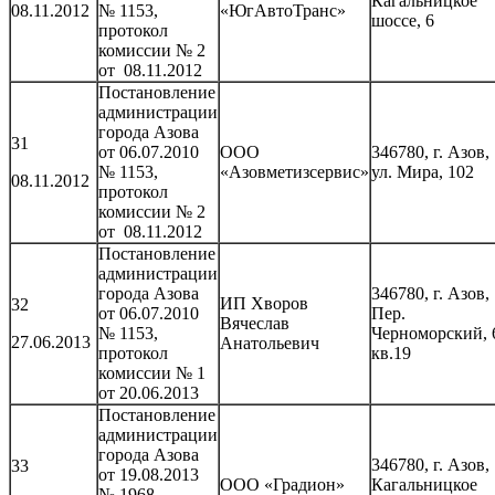
Кагальницкое
08.11.2012
№ 1153,
«ЮгАвтоТранс»
шоссе, 6
протокол
комиссии № 2
от 08.11.2012
Постановление
администрации
города Азова
31
от 06.07.2010
ООО
346780, г. Азов,
№ 1153,
«Азовметизсервис»
ул. Мира, 102
08.11.2012
протокол
комиссии № 2
от 08.11.2012
Постановление
администрации
города Азова
346780, г. Азов,
ИП Хворов
32
от 06.07.2010
Пер.
Вячеслав
№ 1153,
Черноморский, 
27.06.2013
Анатольевич
протокол
кв.19
комиссии № 1
от 20.06.2013
Постановление
администрации
города Азова
346780, г. Азов,
33
от 19.08.2013
ООО «Градион»
Кагальницкое
№ 1968,