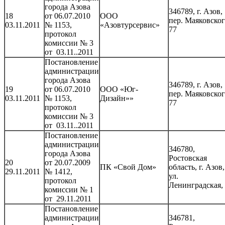
города Азова
346789, г. Азов,
18
от 06.07.2010
ООО
пер. Маяковског
03.11.2011
№ 1153,
«Азовтурсервис»
77
протокол
комиссии № 3
от 03.11..2011
Постановление
администрации
города Азова
346789, г. Азов,
19
от 06.07.2010
ООО «Юг-
пер. Маяковског
03.11.2011
№ 1153,
Дизайн»»
77
протокол
комиссии № 3
от 03.11..2011
Постановление
администрации
346780,
города Азова
Ростовская
20
от 20.07.2009
ПК «Свой Дом»
область, г. Азов,
29.11.2011
№ 1412,
ул.
протокол
Ленинградская,
комиссии № 1
от 29.11.2011
Постановление
администрации
346781,